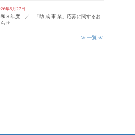
026年3月27日
令和８年度 ／ 「助 成 事 業」応募に関するお
知らせ
≫ 一覧 ≪