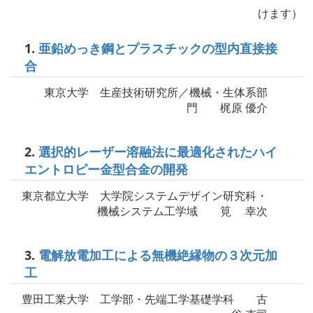
けます）
1.
亜鉛めっき鋼とプラスチックの型内直接接
合
東京大学 生産技術研究所／機械・生体系部
門 梶原 優介
2.
選択的レーザー溶融法に最適化されたハイ
エントロピー金型合金の開発
東京都立大学 大学院システムデザイン研究科・
機械システム工学域 筧 幸次
3.
電解放電加工による無機絶縁物の３次元加
工
豊田工業大学 工学部・先端工学基礎学科 古