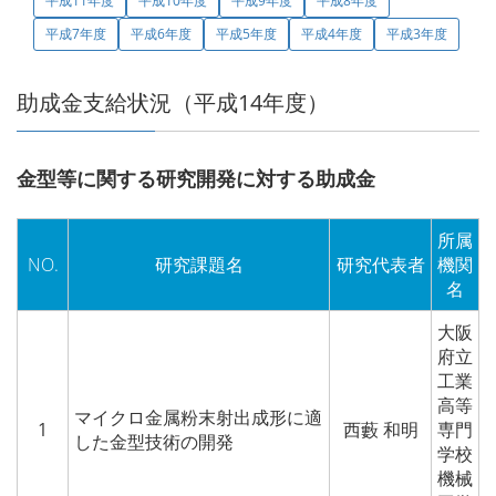
平成11年度
平成10年度
平成9年度
平成8年度
平成7年度
平成6年度
平成5年度
平成4年度
平成3年度
助成金支給状況（平成14年度）
金型等に関する研究開発に対する助成金
所属
NO.
研究課題名
研究代表者
機関
名
大阪
府立
工業
高等
マイクロ金属粉末射出成形に適
1
西藪 和明
専門
した金型技術の開発
学校
機械