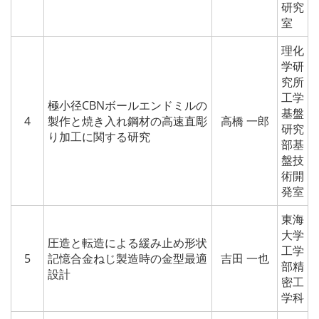
研究
室
理化
学研
究所
工学
極小径CBNボールエンドミルの
基盤
4
製作と焼き入れ鋼材の高速直彫
高橋 一郎
研究
り加工に関する研究
部基
盤技
術開
発室
東海
大学
圧造と転造による緩み止め形状
工学
5
記憶合金ねじ製造時の金型最適
吉田 一也
部精
設計
密工
学科