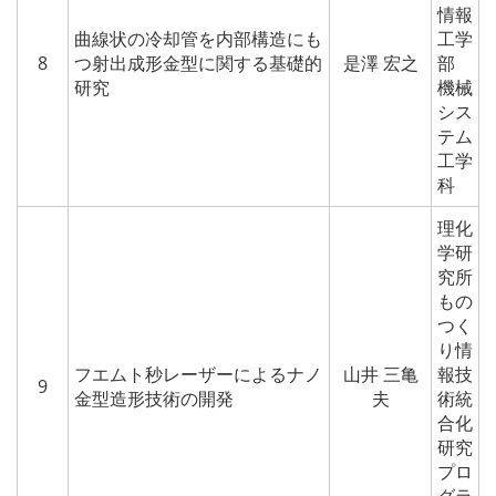
情報
曲線状の冷却管を内部構造にも
工学
8
つ射出成形金型に関する基礎的
是澤 宏之
部
研究
機械
シス
テム
工学
科
理化
学研
究所
もの
つく
り情
フエムト秒レーザーによるナノ
山井 三亀
報技
9
金型造形技術の開発
夫
術統
合化
研究
プロ