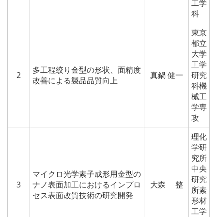
工学
科
東京
都立
大学
工学
多工程絞り金型の形状、面精度
2
真鍋 健一
研究
改善による製品品質向上
科機
械工
学専
攻
理化
学研
究所
中央
マイクロ光学素子成形用金型の
研究
3
ナノ表面加工におけるインプロ
大森 整
所素
セス表面改質技術の研究開発
形材
工学