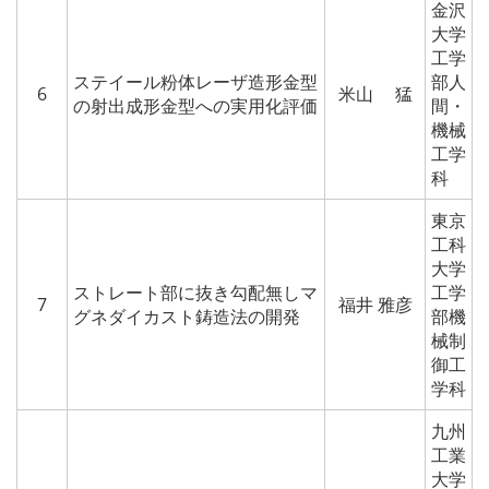
金沢
大学
工学
ステイール粉体レーザ造形金型
部人
6
米山 猛
の射出成形金型への実用化評価
間・
機械
工学
科
東京
工科
大学
ストレート部に抜き勾配無しマ
工学
7
福井 雅彦
グネダイカスト鋳造法の開発
部機
械制
御工
学科
九州
工業
大学